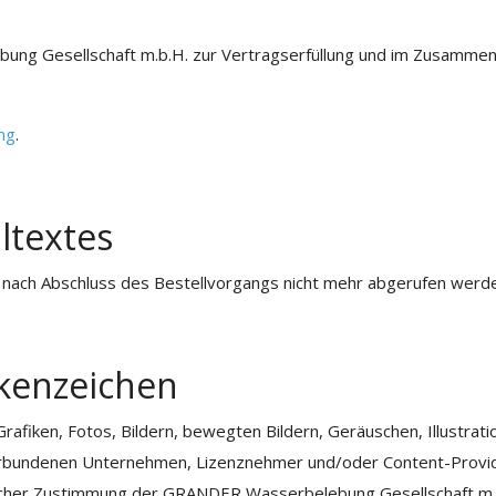
g Gesellschaft m.b.H. zur Vertragserfüllung und im Zusammenh
ng
.
ltextes
n nach Abschluss des Bestellvorgangs nicht mehr abgerufen werd
kenzeichen
 Grafiken, Fotos, Bildern, bewegten Bildern, Geräuschen, Illustr
rbundenen Unternehmen, Lizenznehmer und/oder Content-Provide
licher Zustimmung der GRANDER Wasserbelebung Gesellschaft m.b