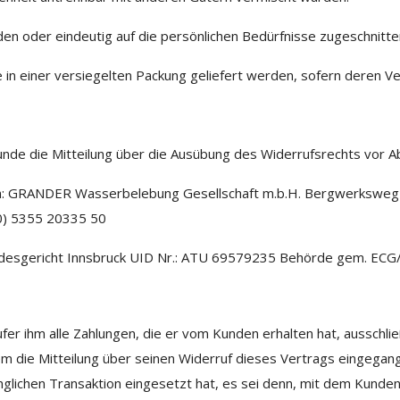
en oder eindeutig auf die persönlichen Bedürfnisse zugeschnitten
n einer versiegelten Packung geliefert werden, sofern deren Ve
unde die Mitteilung über die Ausübung des Widerrufsrechts vor Ab
ten: GRANDER Wasserbelebung Gesellschaft m.b.H. Bergwerksweg 
(0) 5355 20335 50
desgericht Innsbruck UID Nr.: ATU 69579235 Behörde gem. ECG/
er ihm alle Zahlungen, die er vom Kunden erhalten hat, ausschlie
 die Mitteilung über seinen Widerruf dieses Vertrags eingegang
glichen Transaktion eingesetzt hat, es sei denn, mit dem Kunden