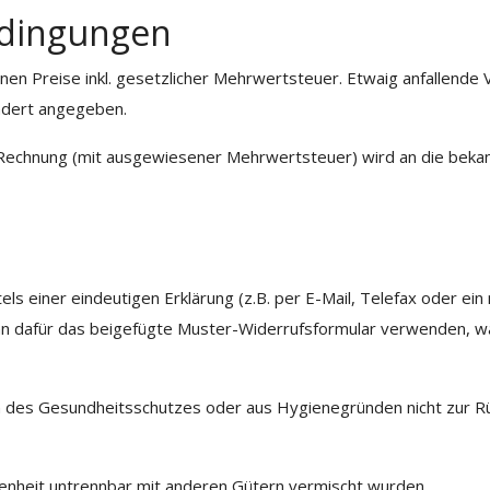
edingungen
en Preise inkl. gesetzlicher Mehrwertsteuer. Etwaig anfallende V
ndert angegeben.
Die Rechnung (mit ausgewiesener Mehrwertsteuer) wird an die be
s einer eindeutigen Erklärung (z.B. per E-Mail, Telefax oder ein 
nn dafür das beigefügte Muster-Widerrufsformular verwenden, was
en des Gesundheitsschutzes oder aus Hygienegründen nicht zur R
ffenheit untrennbar mit anderen Gütern vermischt wurden.