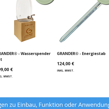
RANDER® - Wasserspender
GRANDER® - Energiestab
t
124,00
€
99,00
€
INKL. MWST.
KL. MWST.
gen zu Einbau, Funktion oder Anwendun