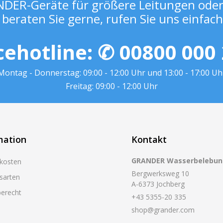
DER-Geräte für größere Leitungen oder 
 beraten Sie gerne, rufen Sie uns einfach
cehotline:
✆ 00800 000
Montag - Donnerstag: 09:00 - 12:00 Uhr und 13:00 - 17:00 Uh
Freitag: 09:00 - 12:00 Uhr
mation
Kontakt
GRANDER Wasserbelebu
kosten
Bergwerksweg 10
sarten
A-6373 Jochberg
erecht
+43 5355-20 335
shop@grander.com