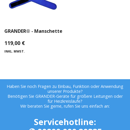
GRANDER® - Manschette
119,00
€
INKL. MWST.
Haben Sie noch Fragen zu Einbau, Funktion oder Anwendung
unserer Produkte?
Benötigen Sie GRANDER-Geräte für größere Leitungen oder
für Heizkreisläufe?
Wir beraten Sie gerne, rufen Sie uns einfach an:
Servicehotline: