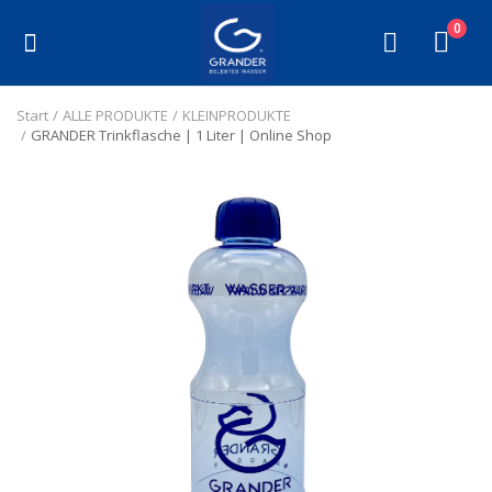
0
ALLE PRODUKTE
Start
ALLE PRODUKTE
KLEINPRODUKTE
GRANDER Trinkflasche | 1 Liter | Online Shop
WASSER
THERMOSFLASCHEN
BELEBUNG
FILTER
KLEINPRODUKTE
HEILBEHELFE
KONTAKT