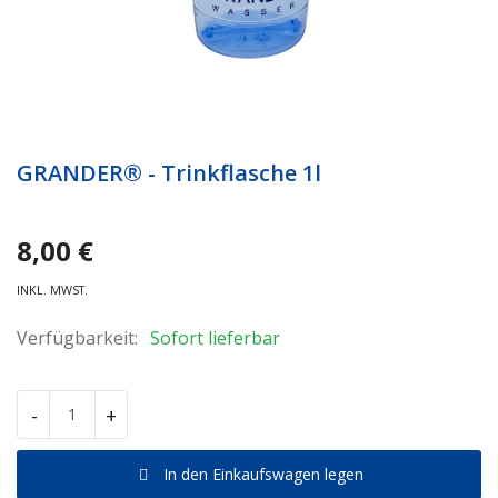
INFO
Anmeldung
Registrieren
GRANDER® - Trinkflasche 1l
8,00
€
INKL. MWST.
Verfügbarkeit:
Sofort lieferbar
-
+
In den Einkaufswagen legen