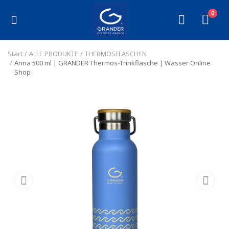
0
ALLE PRODUKTE
Start
ALLE PRODUKTE
THERMOSFLASCHEN
Anna 500 ml | GRANDER Thermos-Trinkflasche | Wasser Online
Shop
WASSER
THERMOSFLASCHEN
BELEBUNG
FILTER
KLEINPRODUKTE
HEILBEHELFE
KONTAKT