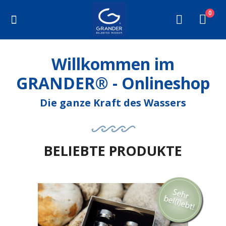
0
ALLE PRODUKTE
Willkommen im
WASSER
GRANDER® - Onlineshop
THERMOSFLASCHEN
Die ganze Kraft des Wassers
BELEBUNG
FILTER
BELIEBTE PRODUKTE
KLEINPRODUKTE
HEILBEHELFE
KONTAKT